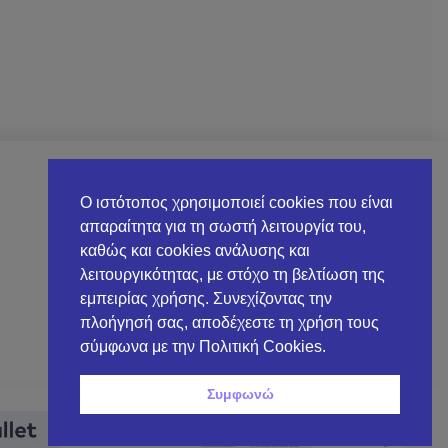
Ο ΛΟΓΑΡΙΑΣΜΌΣ ΜΟΥ
Ο ιστότοπος χρησιμοποιεί cookies που είναι
απαραίτητα για τη σωστή λειτουργία του,
Στοιχεία λογαριασμού
καθώς και cookies ανάλυσης και
λειτουργικότητας, με στόχο τη βελτίωση της
Λίστα επιθυμιών
εμπειρίας χρήσης. Συνεχίζοντας την
Αναζήτηση παραγγελίας
πλοήγησή σας, αποδέχεστε τη χρήση τους
σύμφωνα με την Πολιτική Cookies.
Συμφωνώ