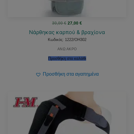
Original
Η
30,00
€
27,00
€
price
τρέχουσα
was:
τιμή
Νάρθηκας καρπού & βραχίονα
30,00 €.
είναι:
27,00 €.
Κωδικός: 1222/OH302
ΑΝΩ ΑΚΡΟ
Προσθήκη στο καλάθι
Προσθήκη στα αγαπημένα