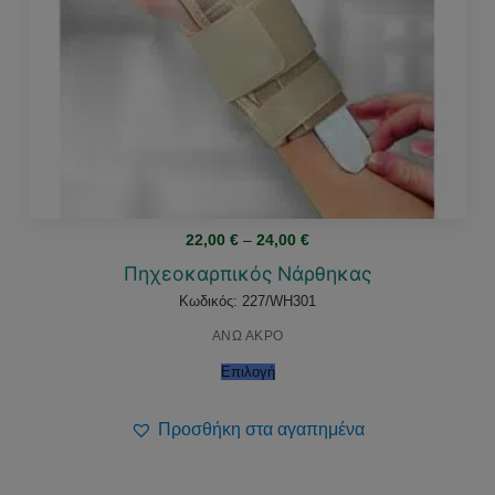
Price
22,00
€
–
24,00
€
range:
22,00 €
Πηχεοκαρπικός Νάρθηκας
through
24,00 €
Κωδικός: 227/WH301
ΑΝΩ ΑΚΡΟ
Επιλογή
Προσθήκη στα αγαπημένα