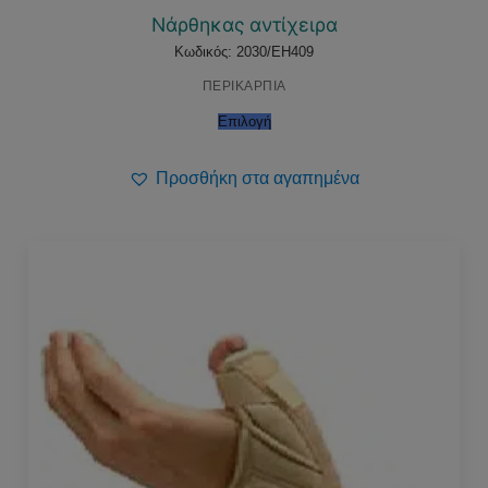
price
τρέχουσα
was:
τιμή
Νάρθηκας αντίχειρα
28,00 €.
είναι:
25,00 €.
Κωδικός: 2030/EH409
ΠΕΡΙΚΑΡΠΙΑ
Επιλογή
Προσθήκη στα αγαπημένα