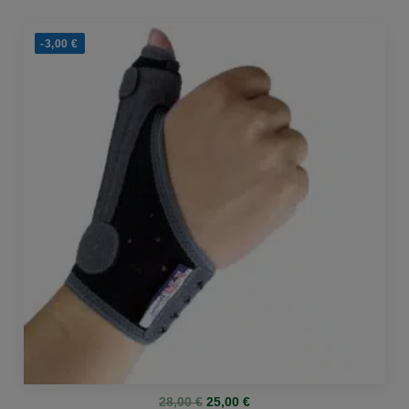
-3,00
€
Original
Η
28,00
€
25,00
€