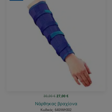
Original
Η
30,00
€
27,00
€
price
τρέχουσα
was:
τιμή
Νάρθηκας βραχίονα
30,00 €.
είναι:
27,00 €.
Κωδικός: 640/WH302