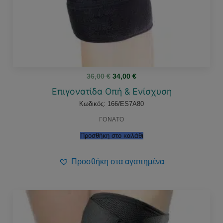
Original
Η
36,00
€
34,00
€
price
τρέχουσα
was:
τιμή
Επιγονατίδα Οπή & Ενίσχυση
36,00 €.
είναι:
34,00 €.
Κωδικός: 166/ES7A80
ΓΟΝΑΤΟ
Προσθήκη στο καλάθι
Προσθήκη στα αγαπημένα