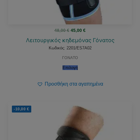
Original
Η
48,00
€
45,00
€
price
τρέχουσα
was:
τιμή
Λειτουργικός κηδεμόνας Γόνατος
48,00 €.
είναι:
45,00 €.
Κωδικός: 2201/ES7A02
ΓΟΝΑΤΟ
Επιλογή
Προσθήκη στα αγαπημένα
-10,00
€