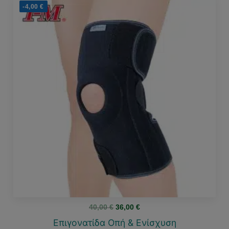
-4,00
€
Original
Η
40,00
€
36,00
€
price
τρέχουσα
was:
τιμή
Επιγονατίδα Οπή & Ενίσχυση
40,00 €.
είναι: