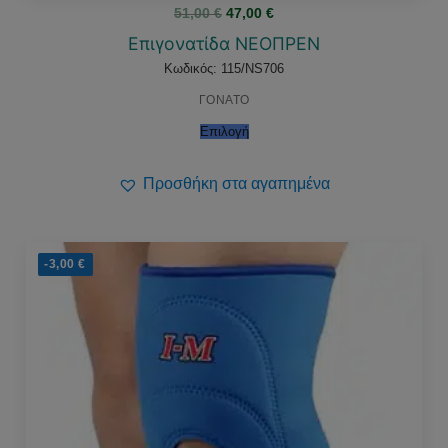
Original
Η
51,00
€
47,00
€
price
τρέχουσα
was:
τιμή
Επιγονατίδα ΝΕΟΠΡΕΝ
51,00 €.
είναι:
47,00 €.
Κωδικός: 115/NS706
ΓΟΝΑΤΟ
Επιλογή
Προσθήκη στα αγαπημένα
-3,00
€