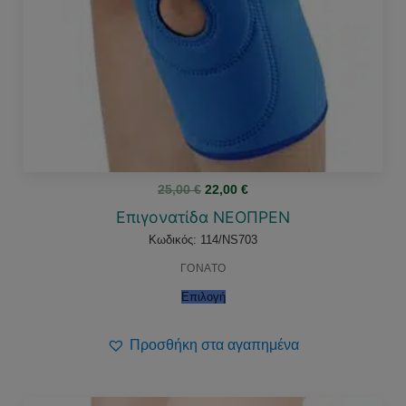
Original
Η
25,00
€
22,00
€
price
τρέχουσα
was:
τιμή
Επιγονατίδα ΝΕΟΠΡΕΝ
25,00 €.
είναι:
22,00 €.
Κωδικός: 114/NS703
ΓΟΝΑΤΟ
Επιλογή
Προσθήκη στα αγαπημένα