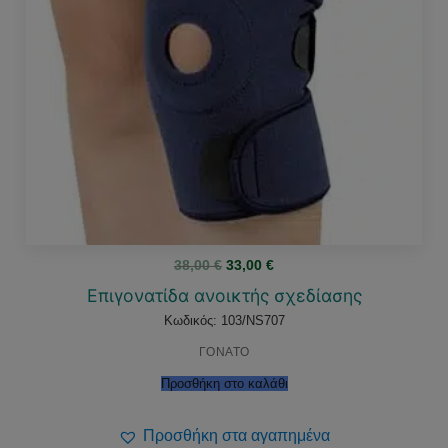
Original
Η
38,00
€
33,00
€
price
τρέχουσα
was:
τιμή
Επιγονατίδα ανοικτής σχεδίασης
38,00 €.
είναι:
33,00 €.
Κωδικός: 103/NS707
ΓΟΝΑΤΟ
Προσθήκη στο καλάθι
Προσθήκη στα αγαπημένα