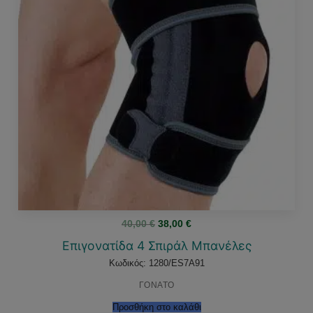
Original
Η
40,00
€
38,00
€
price
τρέχουσα
was:
τιμή
Επιγονατίδα 4 Σπιράλ Μπανέλες
40,00 €.
είναι:
38,00 €.
Κωδικός: 1280/ES7A91
ΓΟΝΑΤΟ
Προσθήκη στο καλάθι