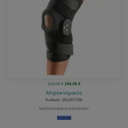
Original
Η
110,00
€
100,00
€
price
τρέχουσα
was:
τιμή
Μηροκνημικός
110,00 €.
είναι:
100,00 €.
Κωδικός: 1012/ES766
ΜΗΡΟΚΝΗΜΙΚΟΙ ΝΑΡΘΗΚΕΣ
Επιλογή