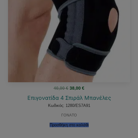
Original
Η
40,00
€
38,00
€
price
τρέχουσα
was:
τιμή
Επιγονατίδα 4 Σπιράλ Μπανέλες
40,00 €.
είναι:
38,00 €.
Κωδικός: 1280/ES7A91
ΓΟΝΑΤΟ
Προσθήκη στο καλάθι