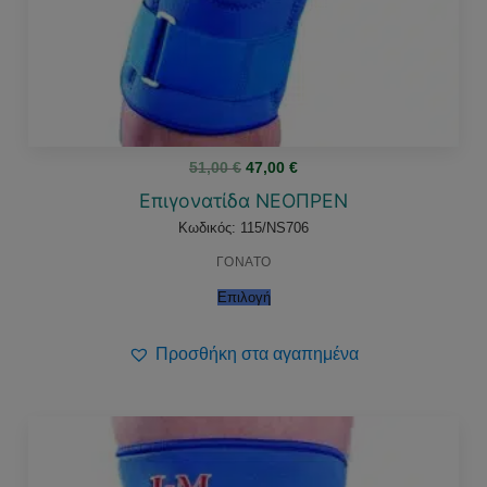
Original
Η
51,00
€
47,00
€
price
τρέχουσα
was:
τιμή
Επιγονατίδα ΝΕΟΠΡΕΝ
51,00 €.
είναι:
47,00 €.
Κωδικός: 115/NS706
ΓΟΝΑΤΟ
Επιλογή
Προσθήκη στα αγαπημένα