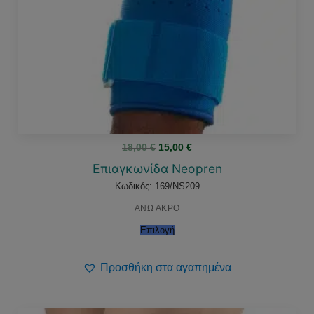
Original
Η
18,00
€
15,00
€
price
τρέχουσα
was:
τιμή
Επιαγκωνίδα Neopren
18,00 €.
είναι:
15,00 €.
Κωδικός: 169/NS209
ΑΝΩ ΑΚΡΟ
Επιλογή
Προσθήκη στα αγαπημένα