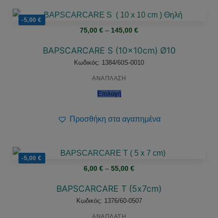
-5,00
€
Price
75,00
€
–
145,00
€
range:
75,00 €
through
BAPSCARCARE S (10x10cm) Ø10
145,00 €
Κωδικός: 1384/60S-0010
ΑΝΑΠΛΑΣΗ
Επιλογή
Προσθήκη στα αγαπημένα
-5,00
€
Price
6,00
€
–
55,00
€
range:
6,00 €
through
BAPSCARCARE Τ (5x7cm)
55,00 €
Κωδικός: 1376/60-0507
ΑΝΑΠΛΑΣΗ