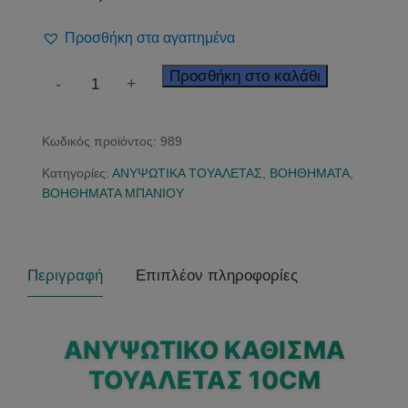
Προσθήκη στα αγαπημένα
Ανυψωτικό
Προσθήκη στο καλάθι
-
+
Κάθισμα
Τουαλέτας
Κωδικός προϊόντος:
989
10cm
ποσότητα
Κατηγορίες:
ΑΝΥΨΩΤΙΚΑ ΤΟΥΑΛΕΤΑΣ
,
ΒΟΗΘΗΜΑΤΑ
,
ΒΟΗΘΗΜΑΤΑ ΜΠΑΝΙΟΥ
Περιγραφή
Επιπλέον πληροφορίες
ΑΝΥΨΩΤΙΚΌ ΚΆΘΙΣΜΑ
ΤΟΥΑΛΈΤΑΣ 10CM