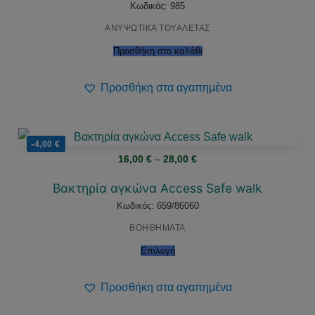
Κωδικός: 985
ΑΝΥΨΩΤΙΚΑ ΤΟΥΑΛΕΤΑΣ
Προσθήκη στο καλάθι
Προσθήκη στα αγαπημένα
-4,00
€
Price
16,00
€
–
28,00
€
range:
16,00 €
through
Βακτηρία αγκώνα Access Safe walk
28,00 €
Κωδικός: 659/86060
ΒΟΗΘΗΜΑΤΑ
Επιλογή
Προσθήκη στα αγαπημένα