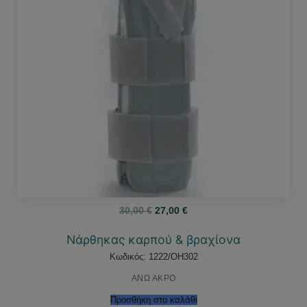
Original
Η
30,00
€
27,00
€
price
τρέχουσα
was:
τιμή
30,00 €.
είναι:
Νάρθηκας καρπού & βραχίονα
27,00 €.
Κωδικός: 1222/OH302
ΑΝΩ ΑΚΡΟ
Προσθήκη στο καλάθι