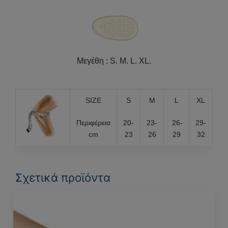
Μεγέθη : S. M. L. XL.
SIZE
S
M
L
XL
Περιφέρεια
20-
23-
26-
29-
cm
23
26
29
32
Σχετικά προϊόντα