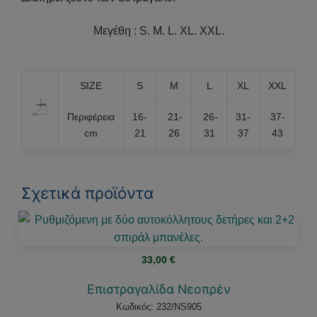
Μεγέθη : S. M. L. XL. XXL.
SIZE
S
M
L
XL
XXL
Περιφέρεια
16-
21-
26-
31-
37-
cm
21
26
31
37
43
Σχετικά προϊόντα
33,00
€
Επιστραγαλίδα Νεοπρέν
Κωδικός: 232/NS905