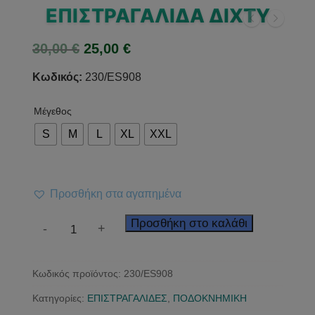
ΕΠΙΣΤΡΑΓΑΛΙΔΑ ΔΊΧΤΥ
Original
Η
30,00
€
25,00
€
price
τρέχουσα
was:
τιμή
Κωδικός:
230/ES908
30,00 €.
είναι:
25,00 €.
Μέγεθος
S
M
L
XL
XXL
Προσθήκη στα αγαπημένα
Επιστραγαλιδα
Προσθήκη στο καλάθι
-
+
δίχτυ
ποσότητα
Κωδικός προϊόντος:
230/ES908
Κατηγορίες:
ΕΠΙΣΤΡΑΓΑΛΙΔΕΣ
,
ΠΟΔΟΚΝΗΜΙΚΗ