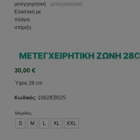
ΜΕΤΕΓΧΕΙΡΗΤΙΚΉ ΖΏΝΗ 28
30,00
€
Ύψος 28 cm
Κωδικός:
1062/EB525
Μέγεθος
S
M
L
XL
XXL