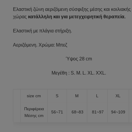
Ελαστική ζώνη αεριζόμενη σύσφιξης μέσης και κοιλιακής
χώρας
κατάλληλη και για μετεγχειρητική θεραπεία.
Ελαστική με πλάγια στήριξη.
Αεριζόμενη. Χρώμα: Μπεζ
Ύψος 28 cm
Μεγέθη : S. M. L. XL. XXL.
size cm
S
M
L
XL
Περιφέρεια
56~71
68~83
81~97
94~109
Μέσης cm