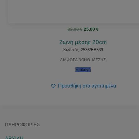
Original
Η
32,00
€
25,00
€
price
τρέχουσα
was:
τιμή
32,00 €.
είναι:
Ζώνη μέσης 20cm
25,00 €.
Κωδικός: 2536/EB539
ΔΙΑΦΟΡΑ ΒΟΗΘ. ΜΕΣΗΣ
Επιλογή
Προσθήκη στα αγαπημένα
ΠΛΗΡΟΦΟΡΊΕΣ
ΑΡΧΙΚΗ