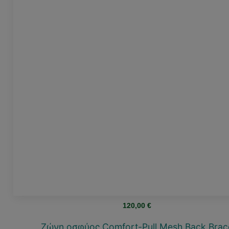
120,00
€
Ζώνη οσφύος Comfort-Pull Mesh Back Brac