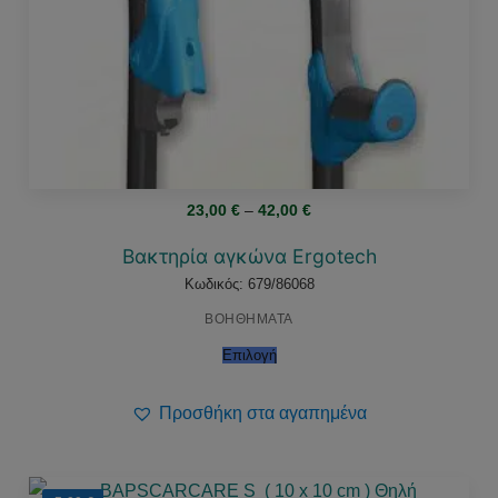
Price
23,00
€
–
42,00
€
range:
23,00 €
through
Βακτηρία αγκώνα Ergotech
42,00 €
Κωδικός: 679/86068
ΒΟΗΘΗΜΑΤΑ
Επιλογή
Προσθήκη στα αγαπημένα