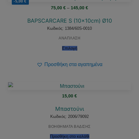
-5,00
€
Price
75,00
€
–
145,00
€
range:
75,00 €
through
BAPSCARCARE S (10x10cm) Ø10
145,00 €
Κωδικός: 1384/60S-0010
ΑΝΑΠΛΑΣΗ
Επιλογή
Προσθήκη στα αγαπημένα
15,00
€
Μπαστούνι
Κωδικός: 2006/79092
ΒΟΗΘΗΜΑΤΑ ΒΑΔΙΣΗΣ
Προσθήκη στο καλάθι