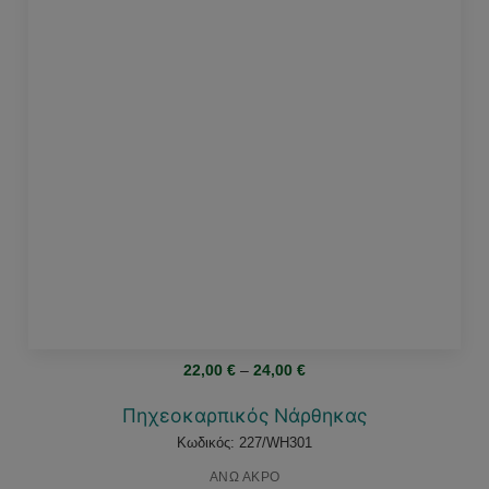
Price
22,00
€
–
24,00
€
range:
22,00 €
through
Πηχεοκαρπικός Νάρθηκας
24,00 €
Κωδικός: 227/WH301
ΑΝΩ ΑΚΡΟ