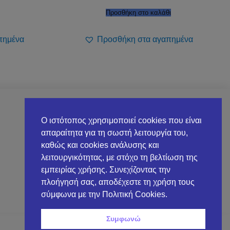
Προσθήκη στο καλάθι
πημένα
Προσθήκη στα αγαπημένα
Ο ΛΟΓΑΡΙΑΣΜΌΣ ΜΟΥ
Ο ιστότοπος χρησιμοποιεί cookies που είναι
απαραίτητα για τη σωστή λειτουργία του,
Στοιχεία λογαριασμού
καθώς και cookies ανάλυσης και
λειτουργικότητας, με στόχο τη βελτίωση της
Λίστα επιθυμιών
εμπειρίας χρήσης. Συνεχίζοντας την
Αναζήτηση παραγγελίας
πλοήγησή σας, αποδέχεστε τη χρήση τους
σύμφωνα με την Πολιτική Cookies.
Συμφωνώ