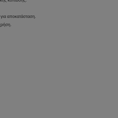
υϊκής κόπωσης.
 για αποκατάσταση.
χρήση.