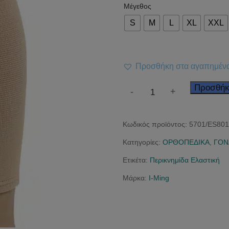
Μέγεθος
S
M
L
XL
XXL
Προσθήκη στα αγαπημέν
Περικνημίδα
Προσθήκ
-
+
Ελαστική
ποσότητα
Κωδικός προϊόντος:
5701/ES801
Κατηγορίες:
ΟΡΘΟΠΕΔΙΚΑ
,
ΓΟΝ
Ετικέτα:
Περικνημίδα Ελαστική
Μάρκα:
I-Ming