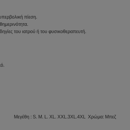
υπερβολική πίεση.
θημερινότητα.
δηγίες του ιατρού ή του φυσικοθεραπευτή.
κό.
Μεγέθη : S. M. L. XL. XXL.3XL.4XL Χρώμα: Μπεζ