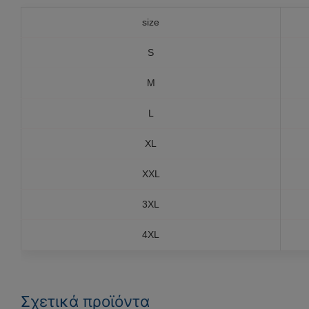
size
S
M
L
XL
XXL
3XL
4XL
Σχετικά προϊόντα