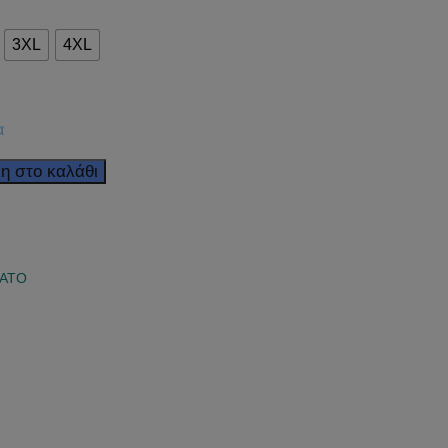
3XL
4XL
α
η στο καλάθι
ΑΤΟ