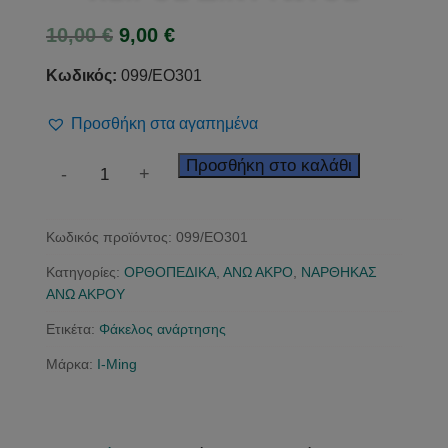
Original
Η
10,00
€
9,00
€
price
τρέχουσα
was:
τιμή
Κωδικός:
099/EO301
10,00 €.
είναι:
9,00 €.
Προσθήκη στα αγαπημένα
Φάκελος
Προσθήκη στο καλάθι
-
+
ανάρτησης
χειρός
Κωδικός προϊόντος:
099/EO301
Δικτυωτός
ποσότητα
Κατηγορίες:
ΟΡΘΟΠΕΔΙΚΑ
,
ΑΝΩ ΑΚΡΟ
,
ΝΑΡΘΗΚΑΣ
ΑΝΩ ΑΚΡΟΥ
Ετικέτα:
Φάκελος ανάρτησης
Μάρκα:
I-Ming