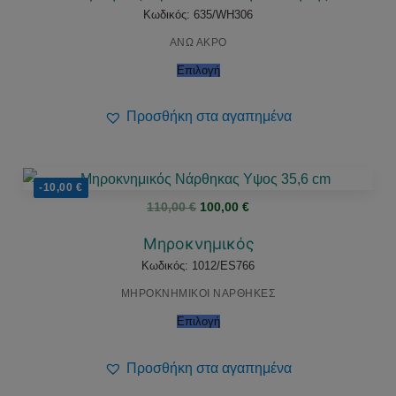
Κωδικός: 635/WH306
ΑΝΩ ΑΚΡΟ
Επιλογή
Προσθήκη στα αγαπημένα
-10,00
€
Original
Η
110,00
€
100,00
€
price
τρέχουσα
was:
τιμή
110,00 €.
είναι:
Μηροκνημικός
100,00 €.
Κωδικός: 1012/ES766
ΜΗΡΟΚΝΗΜΙΚΟΙ ΝΑΡΘΗΚΕΣ
Επιλογή
Προσθήκη στα αγαπημένα