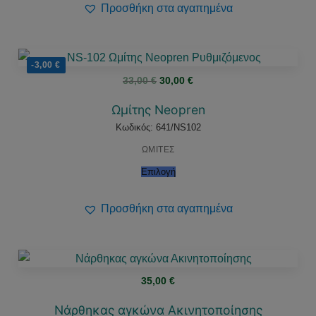
Προσθήκη στα αγαπημένα
-3,00
€
Original
Η
33,00
€
30,00
€
price
τρέχουσα
was:
τιμή
33,00 €.
είναι:
Ωμίτης Neopren
30,00 €.
Κωδικός: 641/NS102
ΩΜΙΤΕΣ
Επιλογή
Προσθήκη στα αγαπημένα
35,00
€
Νάρθηκας αγκώνα Ακινητοποίησης