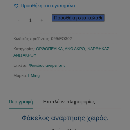
9,00 €.
Προσθήκη στα αγαπημένα
Φάκελος
Προσθήκη στο καλάθι
-
+
ανάρτησης
χειρός
Κωδικός προϊόντος:
099/EO302
ποσότητα
Κατηγορίες:
ΟΡΘΟΠΕΔΙΚΑ
,
ΑΝΩ ΑΚΡΟ
,
ΝΑΡΘΗΚΑΣ
ΑΝΩ ΑΚΡΟΥ
Ετικέτα:
Φάκελος ανάρτησης
Μάρκα:
I-Ming
Περιγραφή
Επιπλέον πληροφορίες
Φάκελος ανάρτησης χειρός.