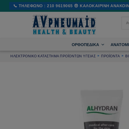
Μετάβαση
📞 ΤΗΛΈΦΩΝΟ : 210 9619065 😎 ΚΑΛΟΚΑΙΡΙΝΉ ΑΝΑΚΟ
στο
περιεχόμενο
ΟΡΘΟΠΕΔΙΚΑ
ΑΝΑΤΟΜ
ΗΛΕΚΤΡΟΝΙΚΌ ΚΑΤΆΣΤΗΜΑ ΠΡΟΪΌΝΤΩΝ ΥΓΕΊΑΣ
ΠΡΟΪΌΝΤΑ
Β