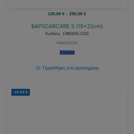
Price
130,00
€
–
250,00
€
range:
130,00 €
through
BAPSCARCARE S (15x20cm)
250,00 €
Κωδικός: 1386/60S-1520
ΑΝΑΠΛΑΣΗ
Επιλογή
Προσθήκη στα αγαπημένα
-10,00
€