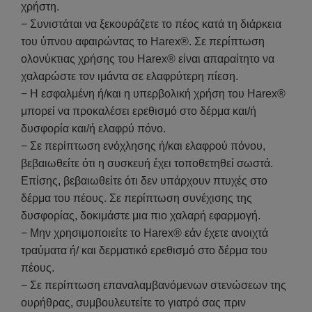
χρήστη.
− Συνιστάται να ξεκουράζετε το πέος κατά τη διάρκεια
του ύπνου αφαιρώντας το Harex®. Σε περίπτωση
ολονύκτιας χρήσης του Harex® είναι απαραίτητο να
χαλαρώστε τον ιμάντα σε ελαφρύτερη πίεση.
− Η εσφαλμένη ή/και η υπερβολική χρήση του Harex®
μπορεί να προκαλέσει ερεθισμό στο δέρμα και/ή
δυσφορία και/ή ελαφρύ πόνο.
− Σε περίπτωση ενόχλησης ή/και ελαφρού πόνου,
βεβαιωθείτε ότι η συσκευή έχει τοποθετηθεί σωστά.
Επίσης, βεβαιωθείτε ότι δεν υπάρχουν πτυχές στο
δέρμα του πέους. Σε περίπτωση συνέχισης της
δυσφορίας, δοκιμάστε μια πιο χαλαρή εφαρμογή.
− Μην χρησιμοποιείτε το Harex® εάν έχετε ανοιχτά
τραύματα ή/ και δερματικό ερεθισμό στο δέρμα του
πέους.
− Σε περίπτωση επαναλαμβανόμενων στενώσεων της
ουρήθρας, συμβουλευτείτε το γιατρό σας πριν