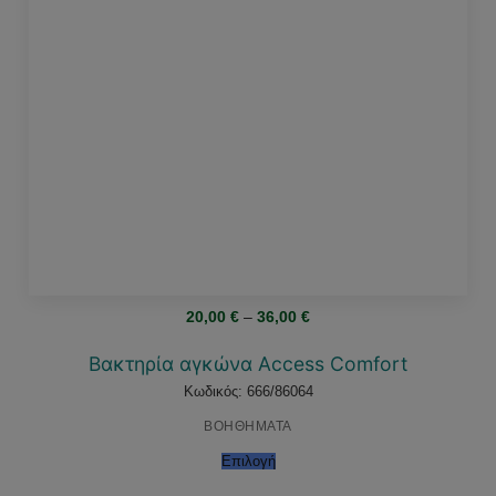
Price
20,00
€
–
36,00
€
range:
20,00 €
through
Βακτηρία αγκώνα Access Comfort
36,00 €
Κωδικός: 666/86064
ΒΟΗΘΗΜΑΤΑ
Επιλογή