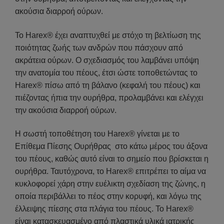
ακούσια διαρροή ούρων.
Το Harex® έχει αναπτυχθεί με στόχο τη βελτίωση της
ποιότητας ζωής των ανδρών που πάσχουν από
ακράτεια ούρων. Ο σχεδιασμός του λαμβάνει υπόψη
την ανατομία του πέους, έτσι ώστε τοποθετώντας το
Harex® πίσω από τη βάλανο (κεφαλή του πέους) και
πιέζοντας ήπια την ουρήθρα, προλαμβάνει και ελέγχει
την ακούσια διαρροή ούρων.
Η σωστή τοποθέτηση του Harex® γίνεται με το
Επίθεμα Πίεσης Ουρήθρας στο κάτω μέρος του άξονα
του πέους, καθώς αυτό είναι το σημείο που βρίσκεται η
ουρήθρα. Ταυτόχρονα, το Harex® επιτρέπει το αίμα να
κυκλοφορεί χάρη στην ευέλικτη σχεδίαση της ζώνης, η
οποία περιβάλλει το πέος στην κορυφή, και λόγω της
έλλειψης πίεσης στα πλάγια του πέους. Το Harex®
είναι κατασκευασμένο από πλαστικά υλικά ιατρικής