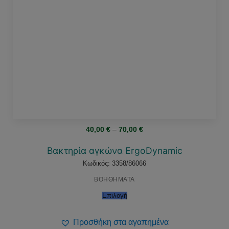
Price
40,00
€
–
70,00
€
range:
40,00 €
through
Βακτηρία αγκώνα ErgoDynamic
70,00 €
Κωδικός: 3358/86066
ΒΟΗΘΗΜΑΤΑ
Επιλογή
Προσθήκη στα αγαπημένα