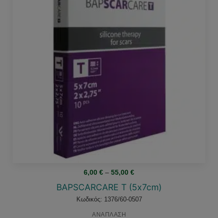
Price
6,00
€
–
55,00
€
range:
6,00 €
BAPSCARCARE Τ (5x7cm)
through
55,00 €
Κωδικός: 1376/60-0507
ΑΝΑΠΛΑΣΗ