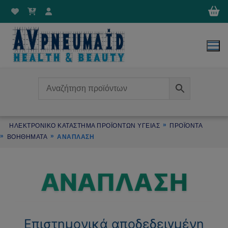
Μετάβαση
στο
περιεχόμενο
ΗΛΕΚΤΡΟΝΙΚΌ ΚΑΤΆΣΤΗΜΑ ΠΡΟΪΌΝΤΩΝ ΥΓΕΊΑΣ
ΠΡΟΪΌΝΤΑ
ΒΟΗΘΗΜΑΤΑ
ΑΝΑΠΛΑΣΗ
ΑΝΑΠΛΑΣΗ
Επιστημονικά αποδεδειγμένη