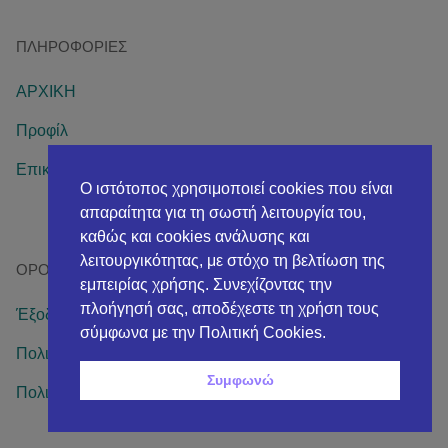
ΠΛΗΡΟΦΟΡΊΕΣ
ΑΡΧΙΚΗ
Προφίλ
Επικοινωνία
Ο ιστότοπος χρησιμοποιεί cookies που είναι
απαραίτητα για τη σωστή λειτουργία του,
καθώς και cookies ανάλυσης και
λειτουργικότητας, με στόχο τη βελτίωση της
ΌΡΟΙ ΧΡΉΣΗΣ
εμπειρίας χρήσης. Συνεχίζοντας την
πλοήγησή σας, αποδέχεστε τη χρήση τους
Έξοδα Μεταφορικών – Τρόποι αποστολής – Πληρωμών
σύμφωνα με την Πολιτική Cookies.
Πολιτική επιστροφής χρημάτων και προϊόντων
Συμφωνώ
Πολιτική απορρήτου