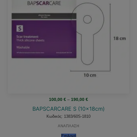
Price
100,00
€
–
190,00
€
range:
100,00 €
BAPSCARCARE S (10x18cm)
through
190,00 €
Κωδικός: 1383/60S-1810
ΑΝΑΠΛΑΣΗ
Επιλογή