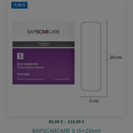
-5,00
€
Price
60,00
€
–
115,00
€
range:
60,00 €
BAPSCARCARE S (5x20cm)