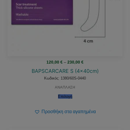
Price
120,00
€
–
230,00
€
range:
120,00 €
BAPSCARCARE S (4x40cm)
through
230,00 €
Κωδικός: 1380/60S-0440
ΑΝΑΠΛΑΣΗ
Επιλογή
Προσθήκη στα αγαπημένα