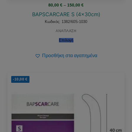
Price
80,00
€
–
150,00
€
range:
80,00 €
BAPSCARCARE S (4x30cm)
through
150,00 €
Κωδικός: 1382/60S-1030
ΑΝΑΠΛΑΣΗ
Επιλογή
Προσθήκη στα αγαπημένα
-10,00
€