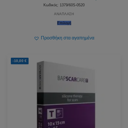
through
115,00 €
Κωδικός: 1379/60S-0520
ΑΝΑΠΛΑΣΗ
Επιλογή
Προσθήκη στα αγαπημένα
-10,00
€