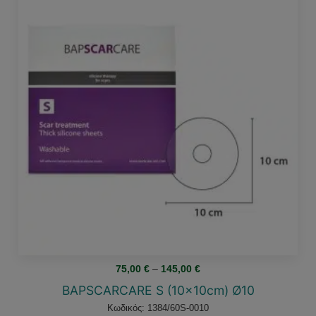
Price
75,00
€
–
145,00
€
range:
75,00 €
BAPSCARCARE S (10x10cm) Ø10
through
145,00 €
Κωδικός: 1384/60S-0010