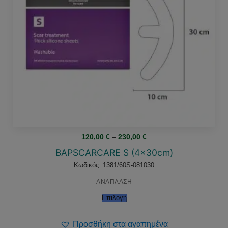
Price
120,00
€
–
230,00
€
range:
120,00 €
BAPSCARCARE S (4x30cm)
through
230,00 €
Κωδικός: 1381/60S-081030
ΑΝΑΠΛΑΣΗ
Επιλογή
Προσθήκη στα αγαπημένα