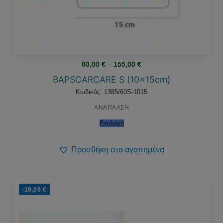
Price
80,00
€
–
155,00
€
range:
80,00 €
BAPSCARCARE S (10x15cm)
through
155,00 €
Κωδικός: 1385/60S-1015
ΑΝΑΠΛΑΣΗ
Επιλογή
Προσθήκη στα αγαπημένα
-10,00
€