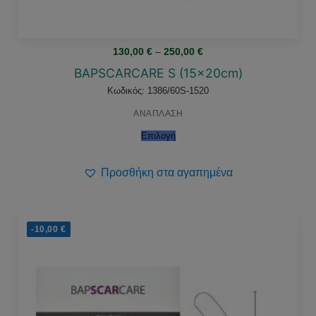
Price
130,00
€
–
250,00
€
range:
130,00 €
BAPSCARCARE S (15x20cm)
through
250,00 €
Κωδικός: 1386/60S-1520
ΑΝΑΠΛΑΣΗ
Επιλογή
Προσθήκη στα αγαπημένα
-10,00
€