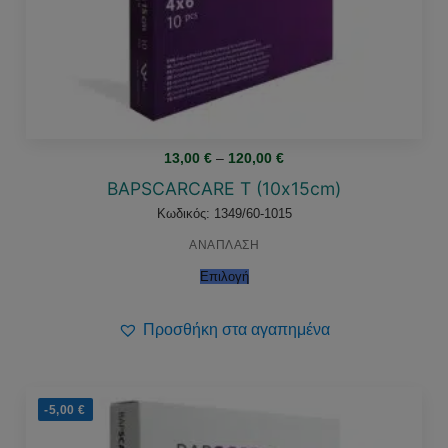
Price
13,00
€
–
120,00
€
range:
13,00 €
BAPSCARCARE Τ (10x15cm)
through
120,00 €
Κωδικός: 1349/60-1015
ΑΝΑΠΛΑΣΗ
Επιλογή
Προσθήκη στα αγαπημένα
-5,00
€