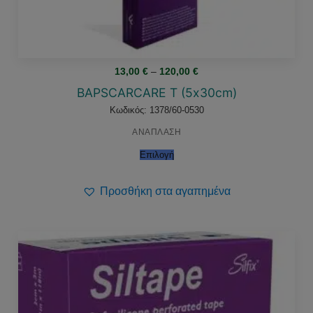
Price
13,00
€
–
120,00
€
range:
13,00 €
BAPSCARCARE Τ (5x30cm)
through
120,00 €
Κωδικός: 1378/60-0530
ΑΝΑΠΛΑΣΗ
Επιλογή
Προσθήκη στα αγαπημένα