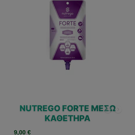
🔍
NUTREGO FORTE ΜΈΣΩ
ΚΑΘΕΤΉΡΑ
9,00
€