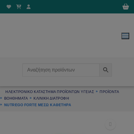
Μετάβαση
στο
περιεχόμενο
ΗΛΕΚΤΡΟΝΙΚΌ ΚΑΤΆΣΤΗΜΑ ΠΡΟΪΌΝΤΩΝ ΥΓΕΊΑΣ
ΠΡΟΪΌΝΤΑ
ΒΟΗΘΗΜΑΤΑ
ΚΛΙΝΙΚΗ ΔΙΑΤΡΟΦΗ
NUTREGO FORTE ΜΈΣΩ ΚΑΘΕΤΉΡΑ