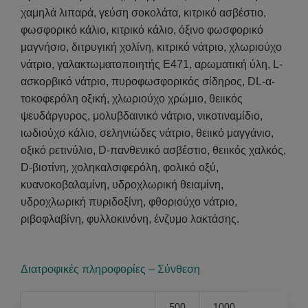
χαμηλά λιπαρά, γεύση σοκολάτα, κιτρικό ασβέστιο,
φωσφορικό κάλιο, κιτρικό κάλιο, όξινο φωσφορικό
μαγνήσιο, διτρυγική χολίνη, κιτρικό νάτριο, χλωριούχο
νάτριο, γαλακτωματοποιητής Ε471, αρωματική ύλη, L-
ασκορβικό νάτριο, πυροφωσφορικός σίδηρος, DL-α-
τοκοφερόλη οξική, χλωριούχο χρώμιο, θειικός
ψευδάργυρος, μολυβδαινικό νάτριο, νικοτιναμίδιο,
ιωδιούχο κάλιο, σεληνιώδες νάτριο, θειικό μαγγάνιο,
οξικό ρετινύλιο, D-πανθενικό ασβέστιο, θειικός χαλκός,
D-βιοτίνη, χοληκαλσιφερόλη, φολικό οξύ,
κυανοκοβαλαμίνη, υδροχλωρική θειαμίνη,
υδροχλωρική πυριδοξίνη, φθοριούχο νάτριο,
ριβοφλαβίνη, φυλλοκινόνη, ένζυμο λακτάσης.
Διατροφικές πληροφορίες – Σύνθεση
500
1000