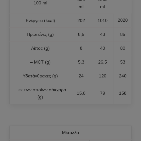
100 ml
ml
ml
2020
Ενέργεια (kcal)
202
1010
Πρωτεΐνες (g)
8,5
43
85
Λίπος (g)
8
40
80
– MCT (g)
5,3
26,5
53
Υδατάνθρακες (g)
24
120
240
– εκ των οποίων σάκχαρα
15,8
79
158
(g)
Μέταλλα