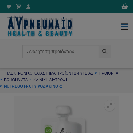
Μετάβαση
στο
περιεχόμενο
ΗΛΕΚΤΡΟΝΙΚΌ ΚΑΤΆΣΤΗΜΑ ΠΡΟΪΌΝΤΩΝ ΥΓΕΊΑΣ
ΠΡΟΪΌΝΤΑ
ΒΟΗΘΗΜΑΤΑ
ΚΛΙΝΙΚΗ ΔΙΑΤΡΟΦΗ
NUTREGO FRUTY ΡΟΔΆΚΙΝΟ 🍑
🔍