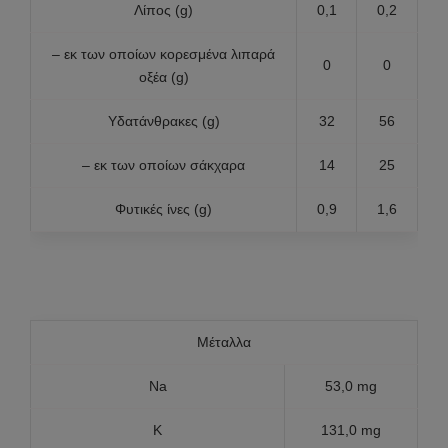
Λίπος (g)
0,1
0,2
– εκ των οποίων κορεσμένα λιπαρά
0
0
οξέα (g)
Υδατάνθρακες (g)
32
56
– εκ των οποίων σάκχαρα
14
25
Φυτικές ίνες (g)
0,9
1,6
Μέταλλα
Na
53,0 mg
K
131,0 mg