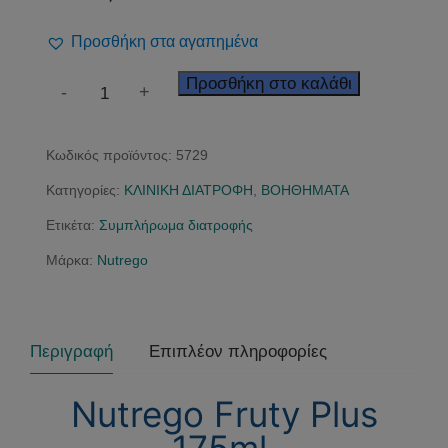
Προσθήκη στα αγαπημένα
Nutrego
Προσθήκη στο καλάθι
-
+
Fruty
Ροδάκινο
Κωδικός προϊόντος:
5729
🍑
ποσότητα
Κατηγορίες:
ΚΛΙΝΙΚΗ ΔΙΑΤΡΟΦΗ
,
ΒΟΗΘΗΜΑΤΑ
Ετικέτα:
Συμπλήρωμα διατροφής
Μάρκα:
Nutrego
Περιγραφή
Επιπλέον πληροφορίες
Nutrego Fruty Plus
175ml