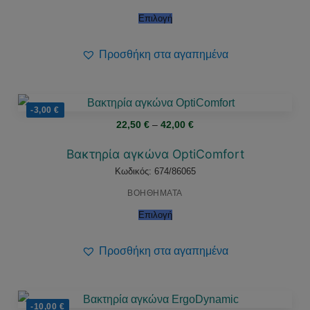
Επιλογή
Προσθήκη στα αγαπημένα
-3,00
€
Price
22,50
€
–
42,00
€
range:
22,50 €
through
Βακτηρία αγκώνα OptiComfort
42,00 €
Κωδικός: 674/86065
ΒΟΗΘΗΜΑΤΑ
Επιλογή
Προσθήκη στα αγαπημένα
-10,00
€