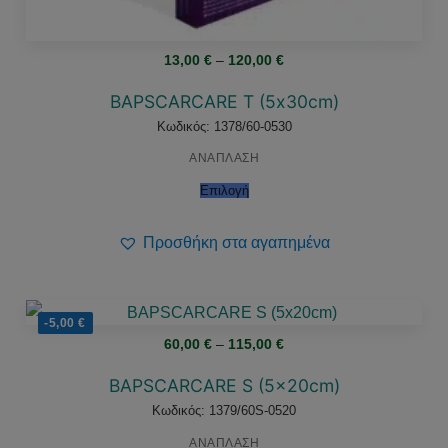
Price
13,00
€
–
120,00
€
range:
13,00 €
through
BAPSCARCARE Τ (5x30cm)
120,00 €
Κωδικός: 1378/60-0530
ΑΝΑΠΛΑΣΗ
Επιλογή
Προσθήκη στα αγαπημένα
-5,00
€
Price
60,00
€
–
115,00
€
range:
60,00 €
through
BAPSCARCARE S (5x20cm)
115,00 €
Κωδικός: 1379/60S-0520
ΑΝΑΠΛΑΣΗ