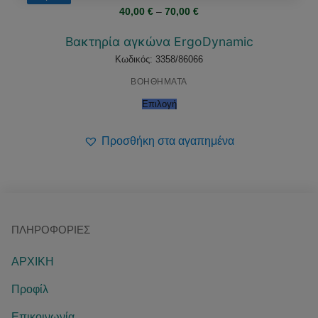
Price
40,00
€
–
70,00
€
range:
40,00 €
through
Βακτηρία αγκώνα ErgoDynamic
70,00 €
Κωδικός: 3358/86066
ΒΟΗΘΗΜΑΤΑ
Επιλογή
Προσθήκη στα αγαπημένα
ΠΛΗΡΟΦΟΡΊΕΣ
ΑΡΧΙΚΗ
Προφίλ
Επικοινωνία