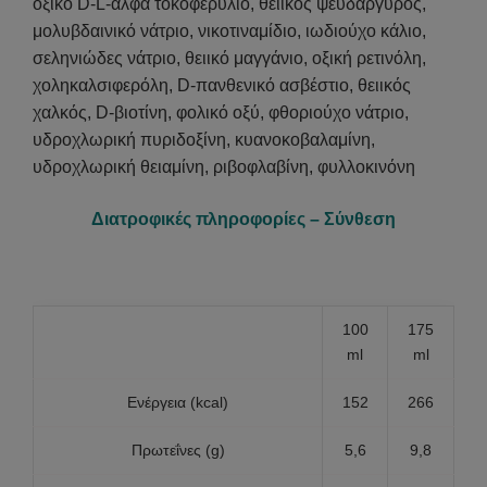
οξικό D-L-άλφα τοκοφερύλιο, θειικός ψευδάργυρος,
μολυβδαινικό νάτριο, νικοτιναμίδιο, ιωδιούχο κάλιο,
σεληνιώδες νάτριο, θειικό μαγγάνιο, οξική ρετινόλη,
χοληκαλσιφερόλη, D-πανθενικό ασβέστιο, θειικός
χαλκός, D-βιοτίνη, φολικό οξύ, φθοριούχο νάτριο,
υδροχλωρική πυριδοξίνη, κυανοκοβαλαμίνη,
υδροχλωρική θειαμίνη, ριβοφλαβίνη, φυλλοκινόνη
Διατροφικές πληροφορίες – Σύνθεση
100
175
ml
ml
Ενέργεια (kcal)
152
266
Πρωτεΐνες (g)
5,6
9,8