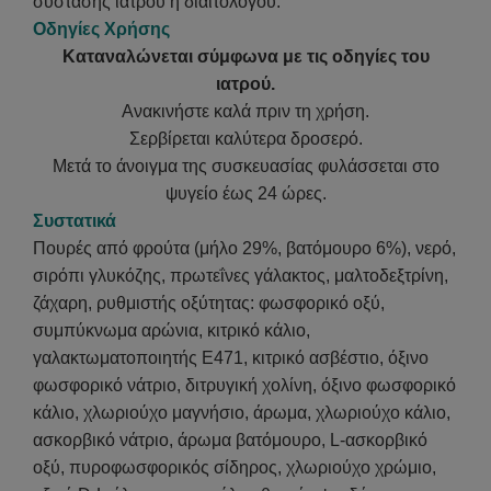
σύστασης ιατρού ή διαιτολόγου.
Οδηγίες Χρήσης
Καταναλώνεται σύμφωνα με τις οδηγίες του
ιατρού.
Ανακινήστε καλά πριν τη χρήση.
Σερβίρεται καλύτερα δροσερό.
Μετά το άνοιγμα της συσκευασίας φυλάσσεται στο
ψυγείο έως 24 ώρες.
Συστατικά
Πουρές από φρούτα (μήλο 29%, βατόμουρο 6%), νερό,
σιρόπι γλυκόζης, πρωτεΐνες γάλακτος, μαλτοδεξτρίνη,
ζάχαρη, ρυθμιστής οξύτητας: φωσφορικό οξύ,
συμπύκνωμα αρώνια, κιτρικό κάλιο,
γαλακτωματοποιητής E471, κιτρικό ασβέστιο, όξινο
φωσφορικό νάτριο, διτρυγική χολίνη, όξινο φωσφορικό
κάλιο, χλωριούχο μαγνήσιο, άρωμα, χλωριούχο κάλιο,
ασκορβικό νάτριο, άρωμα βατόμουρο, L-ασκορβικό
οξύ, πυροφωσφορικός σίδηρος, χλωριούχο χρώμιο,